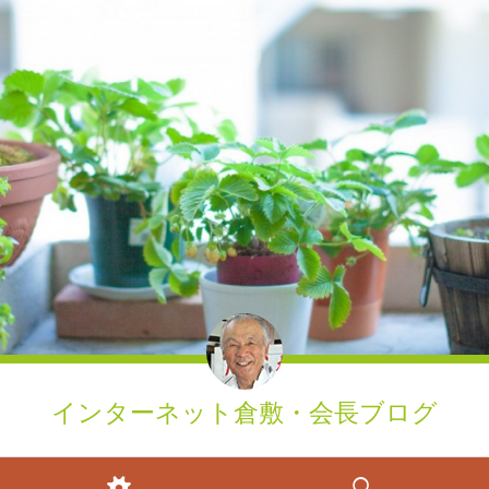
インターネット倉敷・会長ブログ
ウィジェット
検索