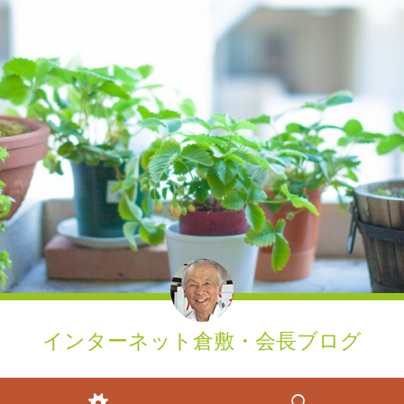
インターネット倉敷・会長ブログ
ウィジェット
検索