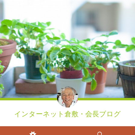
インターネット倉敷・会長ブログ
ウィジェット
検索