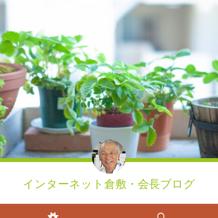
インターネット倉敷・会長ブログ
ウィジェット
検索