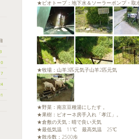
★ビオトープ：地下水＆ソーラーポンプ・取
日
3
10
★牧場：山羊3匹元気子山羊2匹元気
17
24
31
★野菜：南京豆種湯にしたす 。
★果樹：ピオーネ房手入れ「孝江」。
★倉敷の天気：晴で良い天気
★最低気温 11℃ 最高気温 25℃
★散歩数：2500歩