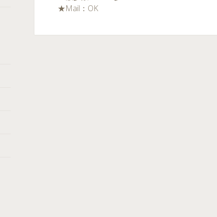
★Mail：OK
←
→
投稿ナビゲーション