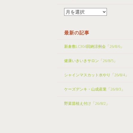
最新の記事
新倉敷LC304回納涼例会「26/8/6」
健康いきいきサロン「26/8/5」
シャインマスカット水やり「26/8/4」
ケーズデンキ・山成産業「26/8/3」
野菜苗植え付け「26/8/2」