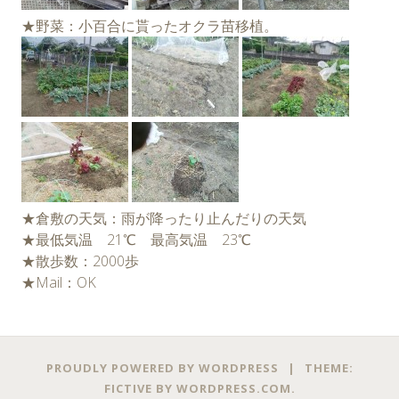
★野菜：小百合に貰ったオクラ苗移植。
★倉敷の天気：雨が降ったり止んだりの天気
★最低気温 21℃ 最高気温 23℃
★散歩数：2000歩
★Mail：OK
PROUDLY POWERED BY WORDPRESS
|
THEME:
FICTIVE BY
WORDPRESS.COM
.