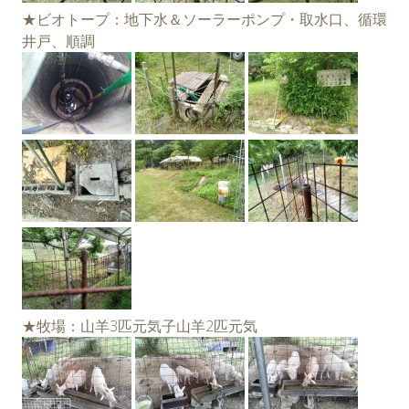
★ビオトープ：地下水＆ソーラーポンプ・取水口、循環
井戸、順調
★牧場：山羊3匹元気子山羊2匹元気