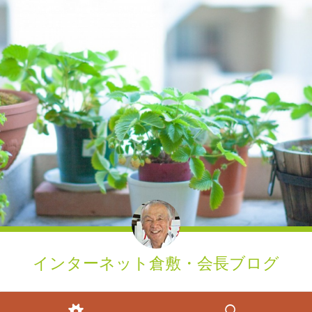
インターネット倉敷・会長ブログ
ウィジェット
検索