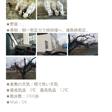
★野菜：。
★果樹：朝一剪定ガラ焼却場へ、連島柿剪定。
★倉敷の天気：晴で良い天気
★最低気温 0℃ 最高気温 12℃
★散歩数：3300歩
★Mail：OK