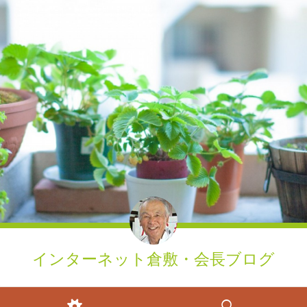
インターネット倉敷・会長ブログ
ウィジェット
検索