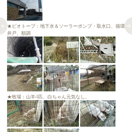
★ビオトープ：地下水＆ソーラーポンプ・取水口、循環
井戸、順調
★牧場：山羊4匹、白ちゃん元気なし。