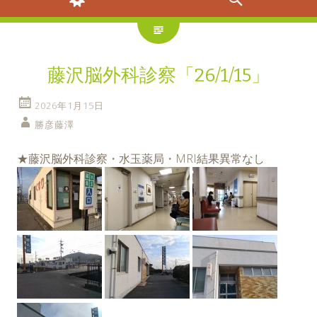
藤沢脳外科診察「26/1/15」
2026年1月15日
勝彦藤澤
★藤沢脳外科診察・水玉薬局・MRI結果異常なし