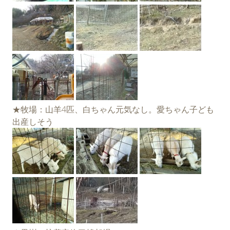
★牧場：山羊4匹、白ちゃん元気なし。愛ちゃん子ども
出産しそう