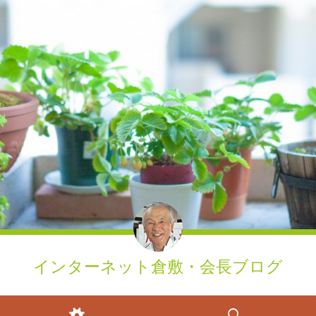
インターネット倉敷・会長ブログ
ウィジェット
検索