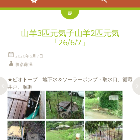
山羊3匹元気子山羊2匹元気
「26/6/7」
2026年6月7日
勝彦藤澤
★ビオトープ：地下水＆ソーラーポンプ・取水口、循環
井戸、順調