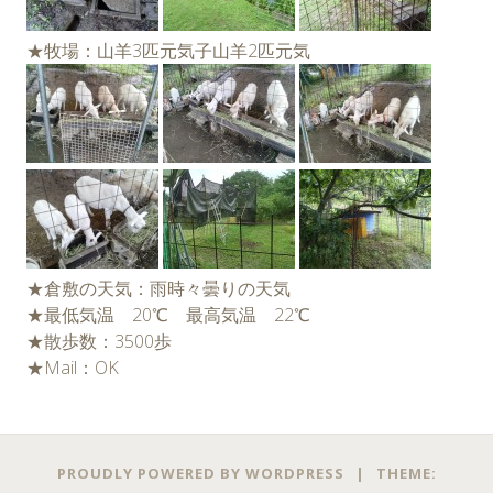
★牧場：山羊3匹元気子山羊2匹元気
★倉敷の天気：雨時々曇りの天気
★最低気温 20℃ 最高気温 22℃
★散歩数：3500歩
★Mail：OK
←
→
投稿ナビゲーション
PROUDLY POWERED BY WORDPRESS
|
THEME: