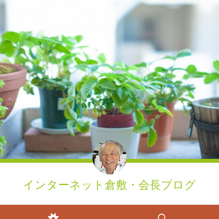
インターネット倉敷・会長ブログ
ウィジェット
検索