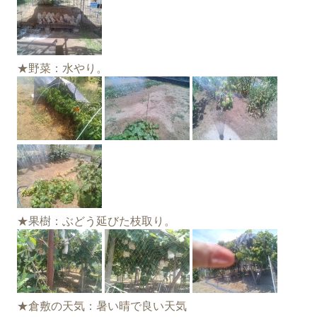
★野菜：水やり。
★果樹：ぶどう延びた枝取り。
★倉敷の天気：暑い晴で良い天気