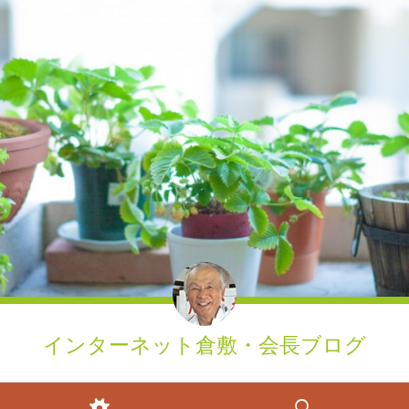
インターネット倉敷・会長ブログ
ウィジェット
検索