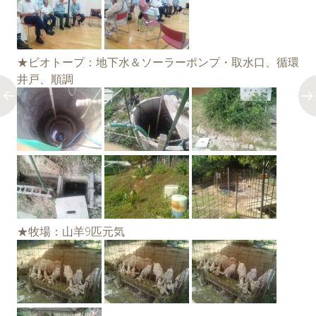
★ビオトープ：地下水＆ソーラーポンプ・取水口、循環
井戸、順調
★牧場：山羊9匹元気