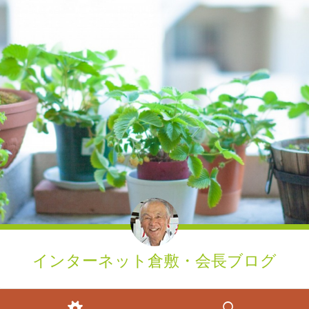
インターネット倉敷・会長ブログ
ウィジェット
検索