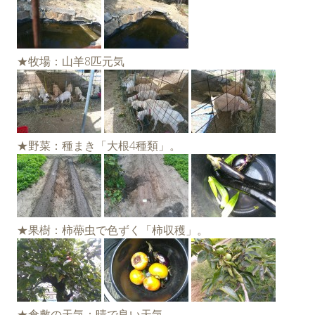
★牧場：山羊8匹元気
★野菜：種まき「大根4種類」。
★果樹：柿蔕虫で色ずく「柿収穫」。
★倉敷の天気：晴で良い天気