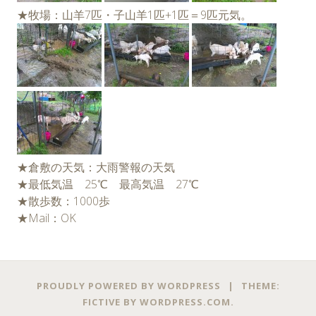
★牧場：山羊7匹・子山羊1匹+1匹＝9匹元気。
★倉敷の天気：大雨警報の天気
★最低気温 25℃ 最高気温 27℃
★散歩数：1000歩
★Mail：OK
PROUDLY POWERED BY WORDPRESS
|
THEME:
FICTIVE BY
WORDPRESS.COM
.