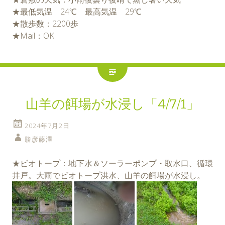
★最低気温 24℃ 最高気温 29℃
★散歩数：2200歩
★Mail：OK
山羊の餌場が水浸し「4/7/1」
2024年7月2日
勝彦藤澤
★ビオトープ：地下水＆ソーラーポンプ・取水口、循環
井戸。大雨でビオトープ洪水、山羊の餌場が水浸し。