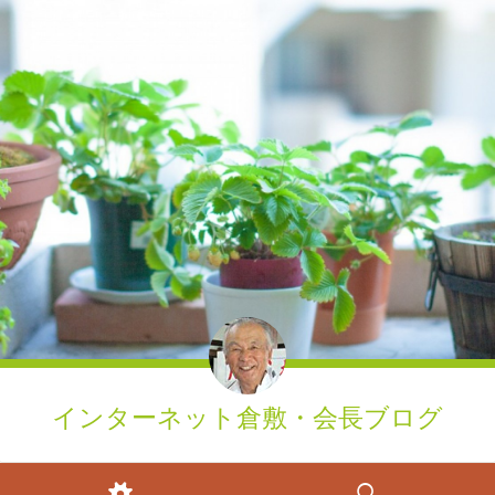
インターネット倉敷・会長ブログ
ウィジェット
検索