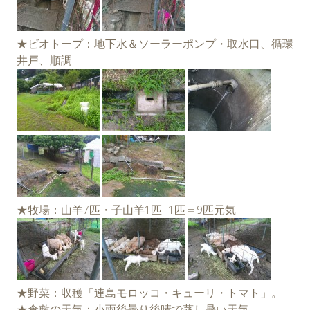
★ビオトープ：地下水＆ソーラーポンプ・取水口、循環
井戸、順調
★牧場：山羊7匹・子山羊1匹+1匹＝9匹元気
★野菜：収穫「連島モロッコ・キューリ・トマト」。
★倉敷の天気：小雨後曇り後晴で蒸し暑い天気