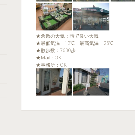
★倉敷の天気：晴で良い天気
★最低気温 12℃ 最高気温 26℃
★散歩数：7600歩
★Mail：OK
★事務所：OK