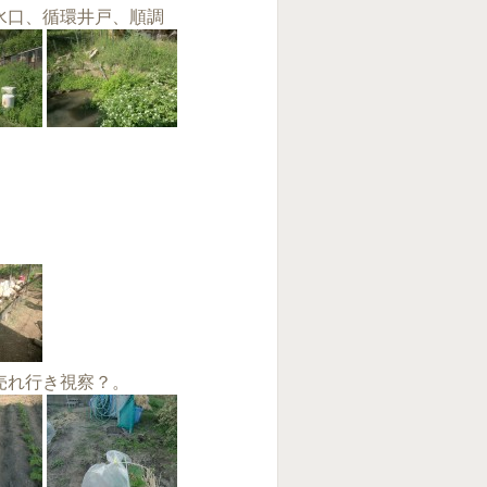
水口、循環井戸、順調
売れ行き視察？。