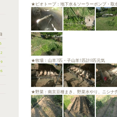
★ビオトープ：地下水＆ソーラーポンプ・取
日
5
12
★牧場：山羊7匹・子山羊1匹計8匹元気
19
26
★野菜：南京豆種まき、野菜水やり、ニシナ