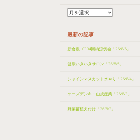
最新の記事
新倉敷LC304回納涼例会「26/8/6」
健康いきいきサロン「26/8/5」
シャインマスカット水やり「26/8/4」
ケーズデンキ・山成産業「26/8/3」
野菜苗植え付け「26/8/2」