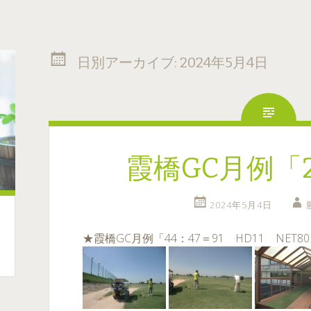
日別アーカイブ:
2024年5月4日
霞橋GC月例「24
2024年5月4日
★霞橋GC月例「44：47＝91 HD11 NET8