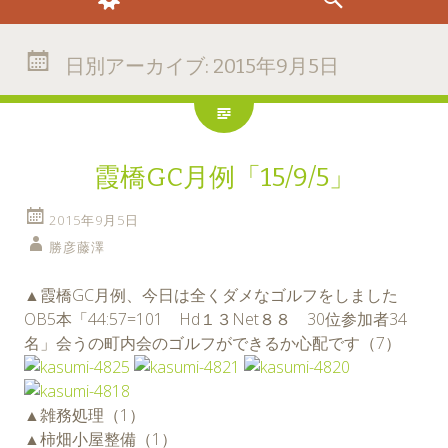
日別アーカイブ:
2015年9月5日
霞橋GC月例「15/9/5」
2015年9月5日
勝彦藤澤
▲霞橋GC月例、今日は全くダメなゴルフをしました
OB5本「44:57=101 Hd１３Net８８ 30位参加者34
名」会うの町内会のゴルフができるか心配です（7）
▲雑務処理（1）
▲柿畑小屋整備（1）