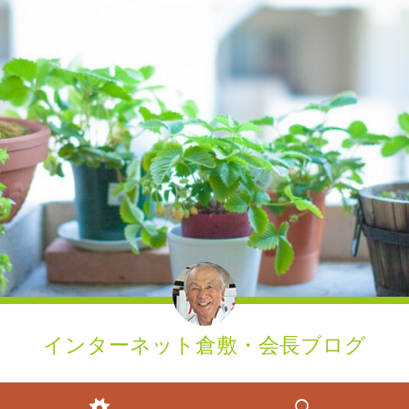
インターネット倉敷・会長ブログ
ウィジェット
検索