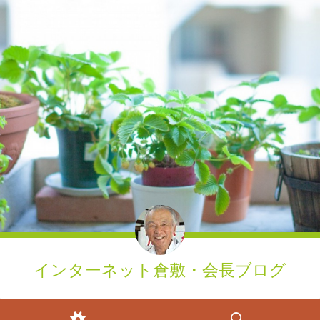
インターネット倉敷・会長ブログ
ウィジェット
検索